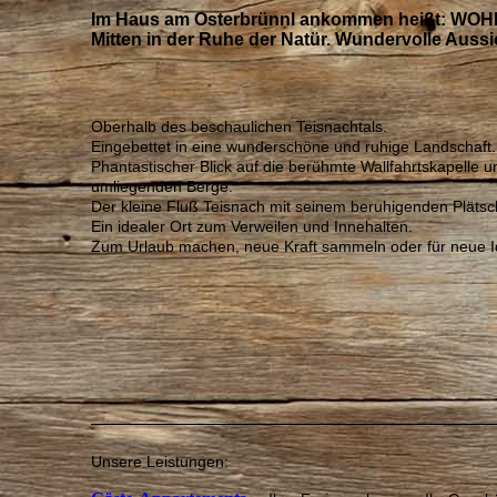
Im Haus am Osterbrünnl ankommen heißt: WO
Mitten in der Ruhe der Natür. Wundervolle Auss
Oberhalb des beschaulichen Teisnachtals.
Eingebettet in eine wunderschöne und ruhige Landschaft.
Phantastischer Blick auf die berühmte Wallfahrtskapelle u
umliegenden Berge.
Der kleine Fluß Teisnach mit seinem beruhigenden Plätsc
Ein idealer Ort zum Verweilen und Innehalten.
Zum Urlaub machen, neue Kraft sammeln oder für neue I
Unsere Leistungen: