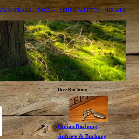
G/ ANFRAGE
FAQS
SEHENSWERTES
IHR WEG
Ihre Buchung
Online-Buchung
Anfrage & Buchung