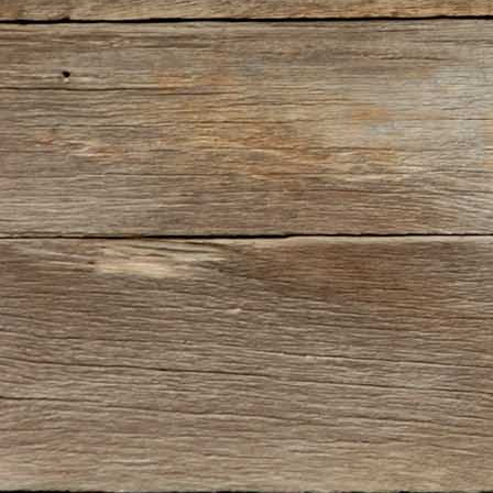
HaO_Pool3n