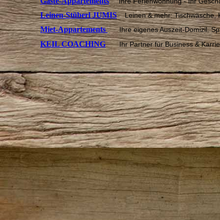
Gäste-Appartements
Ihre Ferienwohnung
- Ihr Gesch
Leinen-Stüberl JUMIS
Leinen & mehr: Tischwäsche, 
Miet-Appartements
Ihre eigenes Auszeit-Domizil. S
KEIL COACHING
Ihr Partner für Business & Karri