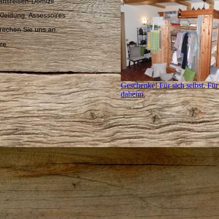
ä
ftsreisen-Domizil
Kleidung, Assessoires
prechen Sie uns an.
ere
Geschenke! Für sich selbst. Für
daheim.