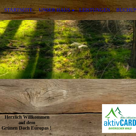
STARTSEITE
UNSER HAUS
LEISTUNGEN
BUCHUN
Herzlich Willkommen
auf dem
Grünen Dach Europas !