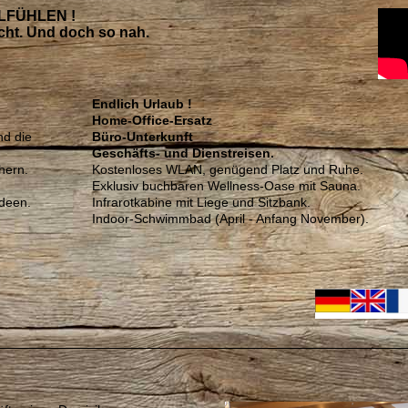
HLFÜHLEN !
icht. Und doch so nah.
Endlich Urlaub !
Home-Office-Ersatz
nd die
Büro-Unterkunft
Geschäfts- und Dienstreisen.
hern.
Kostenloses WLAN, genügend Platz und Ruhe.
Exklusiv buchbaren Wellness-Oase mit Sauna.
deen.
Infrarotkabine mit Liege und Sitzbank.
Indoor-Schwimmbad (April - Anfang November).